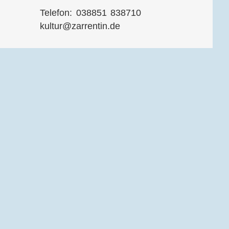
Telefon: 038851 838710
kultur@zarrentin.de